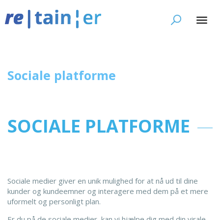
Toggl
navig
Sociale platforme
SOCIALE PLATFORME
Sociale medier giver en unik mulighed for at nå ud til dine
kunder og kundeemner og interagere med dem på et mere
uformelt og personligt plan.
Er du på de sociale medier, kan vi hjælpe dig med din virale