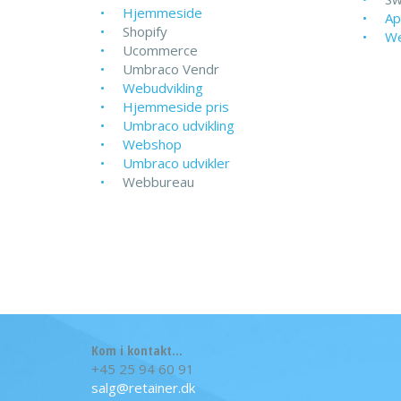
Hjemmeside
Ap
Shopify
We
Ucommerce
Umbraco Vendr
Webudvikling
Hjemmeside pris
Umbraco udvikling
Webshop
Umbraco udvikler
Webbureau
Kom i kontakt...
+45 25 94 60 91
salg@retainer.dk