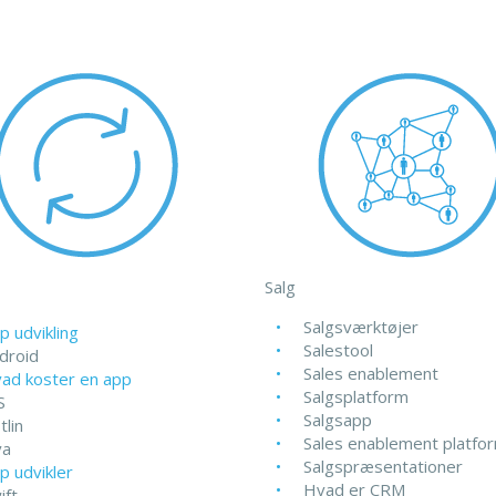
Salg
Salgsværktøjer
p udvikling
Salestool
droid
Sales enablement
ad koster en app
Salgsplatform
S
Salgsapp
tlin
Sales enablement platfo
va
Salgspræsentationer
p udvikler
Hvad er CRM
ift