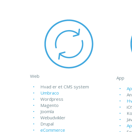
Web
App
Hvad er et CMS system
Ap
Umbraco
An
Wordpress
Hv
Magento
iO
Joomla
Ko
Webudvikler
Ja
Drupal
Ap
eCommerce
Sw