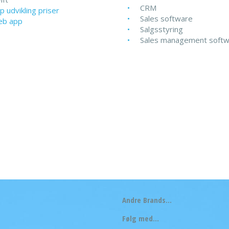
CRM
p udvikling priser
Sales software
b app
Salgsstyring
Sales management soft
Andre Brands...
Følg med...